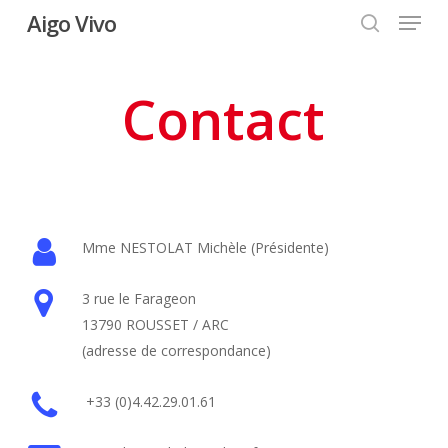
Menu
Skip
Aigo Vivo
to
search
Close
main
Menu
content
Contact
Mme NESTOLAT Michèle (Présidente)
3 rue le Farageon
13790 ROUSSET / ARC
(adresse de correspondance)
+33 (0)4.42.29.01.61